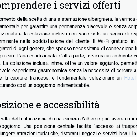
mprendere i servizi offerti
omento della scelta di una sistemazione alberghiera, la verifica 
amentale per garantire una permanenza piacevole e senza sorpres
izionata e la colazione inclusa non sono solo un segno di ospi
rminante nella soddisfazione del cliente. Il Wi-Fi gratuito, in
giatori di ogni genere, che spesso necessitano di connessione In
opri cari. L'aria condizionata, d'altra parte, assicura un ambiente 
i. La colazione inclusa, infine, offre un valore aggiunto, permet
evole esperienza gastronomica senza la necessità di cercare alt
 la capitale francese, è fondamentale selezionare un
Hotel
curando così un soggiorno indimenticabile.
sizione e accessibilità
celta della ubicazione di una camera d'albergo può avere un im
soggiorno. Una posizione centrale facilita l'accesso ai traspo
ungere attrazioni turistiche, ristoranti, negozi e servizi locali. In