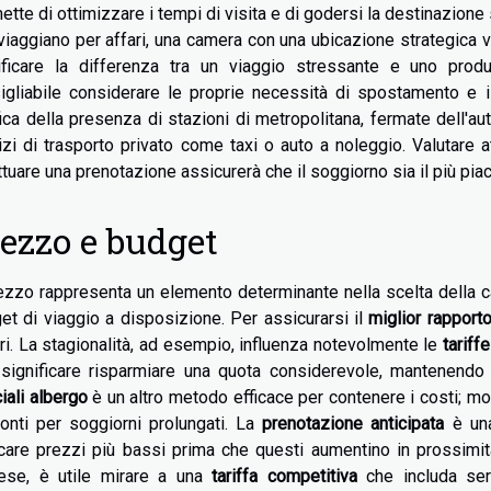
ette di ottimizzare i tempi di visita e di godersi la destinazion
viaggiano per affari, una camera con una ubicazione strategica 
ificare la differenza tra un viaggio stressante e uno prod
igliabile considerare le proprie necessità di spostamento e il
fica della presenza di stazioni di metropolitana, fermate dell'au
izi di trasporto privato come taxi o auto a noleggio. Valutare 
ttuare una prenotazione assicurerà che il soggiorno sia il più pia
ezzo e budget
rezzo rappresenta un elemento determinante nella scelta della c
et di viaggio a disposizione. Per assicurarsi il
miglior rapport
ori. La stagionalità, ad esempio, influenza notevolmente le
tariff
significare risparmiare una quota considerevole, mantenendo 
iali albergo
è un altro metodo efficace per contenere i costi; m
onti per soggiorni prolungati. La
prenotazione anticipata
è una
care prezzi più bassi prima che questi aumentino in prossimità 
tese, è utile mirare a una
tariffa competitiva
che includa ser