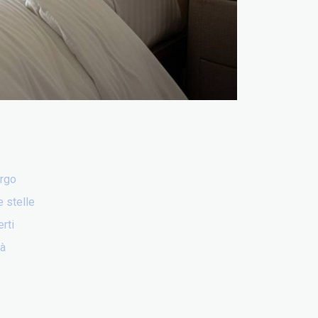
ergo
e stelle
rti
tà