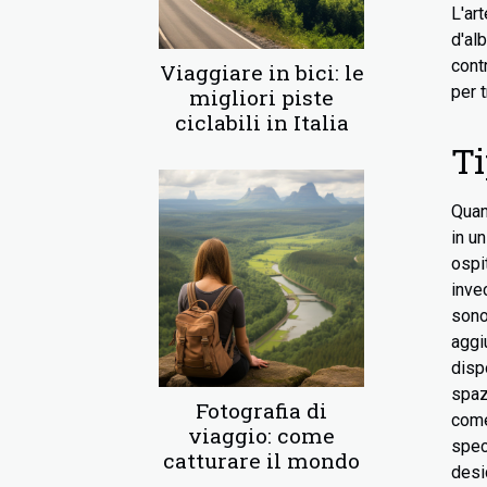
L'ar
d'al
cont
Viaggiare in bici: le
per 
migliori piste
ciclabili in Italia
Ti
Quan
in u
ospi
inve
sono
aggi
disp
spaz
Fotografia di
come
viaggio: come
spec
catturare il mondo
desi