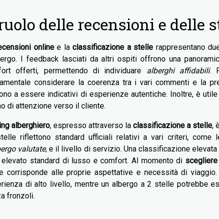
 ruolo delle recensioni e delle s
ecensioni online
e la
classificazione a stelle
rappresentano due 
bergo. I feedback lasciati da altri ospiti offrono una panoramica
ort offerti, permettendo di individuare
alberghi affidabili
. 
amentale considerare la coerenza tra i vari commenti e la pre
ono a essere indicativi di esperienze autentiche. Inoltre, è utile
o di attenzione verso il cliente.
ting alberghiero
, espresso attraverso la
classificazione a stelle
, 
telle riflettono standard ufficiali relativi a vari criteri, com
bergo valutate
, e il livello di servizio. Una classificazione elev
 elevato standard di lusso e comfort. Al momento di
scegliere
le corrisponde alle proprie aspettative e necessità di viaggio
rienza di alto livello, mentre un albergo a 2 stelle potrebbe 
a fronzoli.