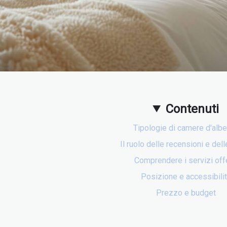
Contenuti
Tipologie di camere d'alb
Il ruolo delle recensioni e dell
Comprendere i servizi offe
Posizione e accessibili
Prezzo e budget