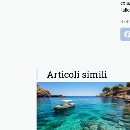
cola
l'al
8 ot
Articoli simili