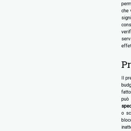
perm
che 
sign
cons
veri
serv
effe
Pr
Il p
budg
fatt
può 
spec
o sc
bloc
inat