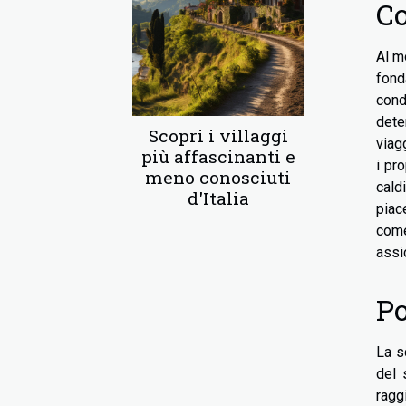
Co
Al m
fond
cond
dete
Scopri i villaggi
viag
più affascinanti e
i pr
meno conosciuti
cald
d'Italia
piac
come
assi
Po
La s
del 
raggi