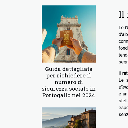
Il
Le
r
d'al
comf
fond
tend
segn
Guida dettagliata
Il
ra
per richiedere il
Le s
numero di
d'al
sicurezza sociale in
e un
Portogallo nel 2024
stel
espe
senz