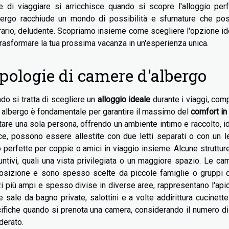
te di viaggiare si arricchisce quando si scopre l'alloggio pe
bergo racchiude un mondo di possibilità e sfumature che pos
rario, deludente. Scopriamo insieme come scegliere l'opzione ide
trasformare la tua prossima vacanza in un'esperienza unica.
pologie di camere d'albergo
do si tratta di scegliere un
alloggio ideale
durante i viaggi, com
n albergo è fondamentale per garantire il massimo del
comfort in
tare una sola persona, offrendo un ambiente intimo e raccolto, i
ce, possono essere allestite con due letti separati o con un l
 perfette per coppie o amici in viaggio insieme. Alcune struttu
untivi, quali una vista privilegiata o un maggiore spazio. Le c
osizione e sono spesso scelte da piccole famiglie o gruppi 
i più ampi e spesso divise in diverse aree, rappresentano l'apic
 sale da bagno private, salottini e a volte addirittura cucinette
ifiche quando si prenota una camera, considerando il numero di pe
derato.